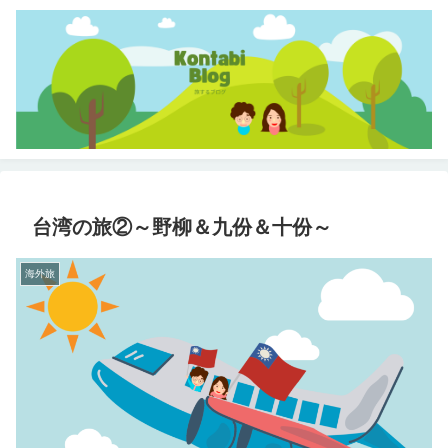
台湾の旅②～野柳＆九份＆十份～
海外旅